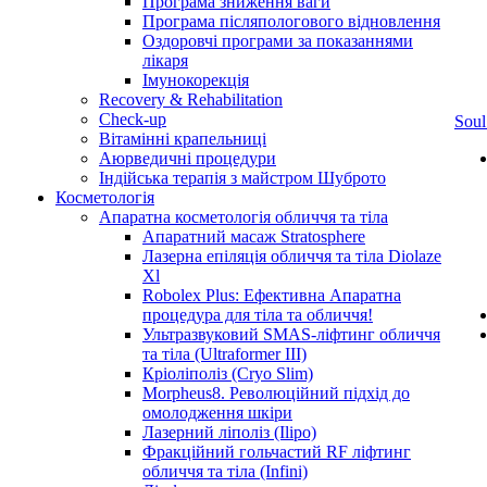
Програма зниження ваги
Програма післяпологового відновлення
Оздоровчі програми за показаннями
лікаря
Імунокорекція
Recovery & Rehabilitation
Check-up
Soul
Вітамінні крапельниці
Аюрведичні процедури
Індійська терапія з майстром Шуброто
Косметологія
Апаратна косметологія обличчя та тіла
Апаратний масаж Stratosphere
Лазерна епіляція обличчя та тіла Diolaze
Xl
Robolex Plus: Ефективна Апаратна
процедура для тіла та обличчя!
Ультразвуковий SMAS-ліфтинг обличчя
та тіла (Ultraformer III)
Кріоліполіз (Cryo Slim)
Morpheus8. Революційний підхід до
омолодження шкіри
Лазерний ліполіз (Ilipo)
Фракційний гольчастий RF ліфтинг
обличчя та тіла (Infini)