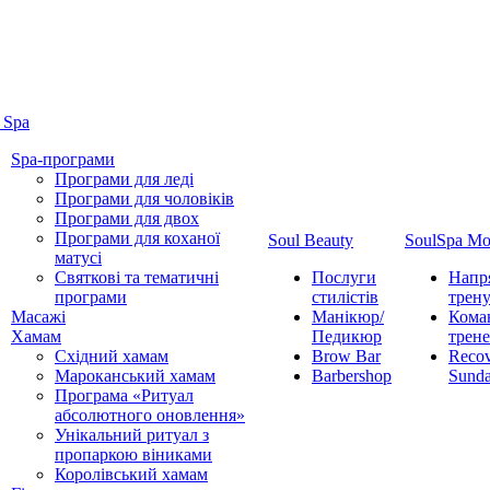
 Spa
Spa-програми
Програми для леді
Програми для чоловіків
Програми для двох
Програми для коханої
Soul Beauty
SoulSpa Mo
матусі
Святкові та тематичні
Послуги
Напр
програми
стилістів
трен
Масажі
Манікюр/
Кома
Хамам
Педикюр
трене
Східний хамам
Brow Bar
Reco
Мароканський хамам
Barbershop
Sund
Програма «Ритуал
абсолютного оновлення»
Унікальний ритуал з
пропаркою віниками
Королівський хамам