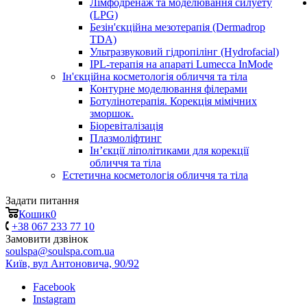
Лімфодренаж та моделювання силуету
(LPG)
Безін'єкційна мезотерапія (Dermadrop
TDA)
Ультразвуковий гідропілінг (Hydrofacial)
IPL-терапія на апараті Lumecca InMode
Ін'єкційна косметологія обличчя та тіла
Контурне моделювання філерами
Ботулінотерапія. Корекція мімічних
зморшок.
Біоревіталізація
Плазмоліфтинг
Ін’єкції ліполітиками для корекції
обличчя та тіла
Естетична косметологія обличчя та тіла
Задати питання
Кошик
0
+38 067 233 77 10
Замовити дзвінок
soulspa@soulspa.com.ua
Київ, вул Антоновича, 90/92
Facebook
Instagram