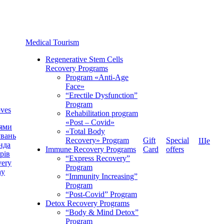
Medical Tourism
Regenerative Stem Cells
Recovery Programs
Program «Anti-Age
Face»
“Erectile Dysfunction”
Program
ves
Rehabilitation program
«Post – Covid»
ями
«Total Body
увань
Recovery» Program
Gift
Special
Ще
нда
Immune Recovery Programs
Card
offers
рів
“Express Recovery”
very
Program
ay
“Immunity Increasing”
Program
“Post-Covid” Program
Detox Recovery Programs
“Body & Mind Detox”
Program