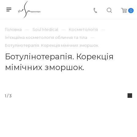
0
Головна
Soul Medical
Косметологія
Ін'єкційна косметологія обличчя та тіла
Ботулінотерапія. Корекція мімічних зморшок.
Ботулінотерапія. Корекція
мімічних зморшок.
1
/ 3