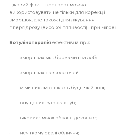
Цікавий факт - препарат можна
використовувати не тільки для корекції
зморшок, але також і для лікування
гіпергідрозу (високої пітливості) і при мігрені.
Ботулінотерапія
ефективна при:
· зморшках між бровами і на лобі;
· зморшках навколо очей;
· мімічних зморшках в будь-якій зоні;
· опущених куточках губ;
· вікових змінах області декольте;
· нечіткому овалі обличчя;