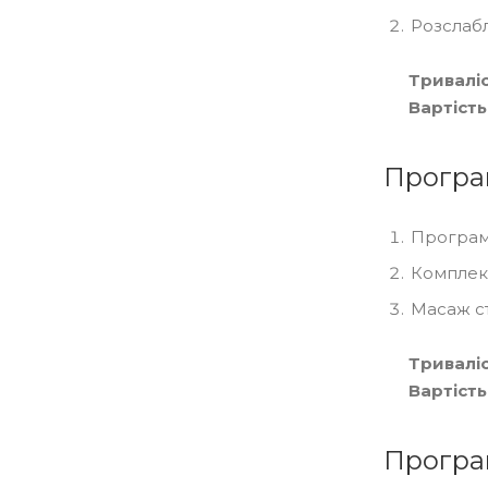
Розслабл
Триваліс
Вартість
Програм
Програм
Комплекс
Масаж ст
Триваліс
Вартість
Програ