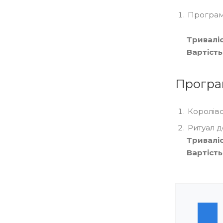
Програм
Триваліс
Вартість
Програ
Королів
Ритуал д
Триваліс
Вартість