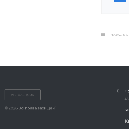
НАЗАД К 
+
VIRTUAL TOUR
З
© 2026 Всі права захищені.
s
К