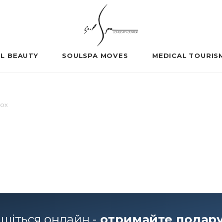
L BEAUTY
SOULSPA MOVES
MEDICAL TOURIS
вох
шіться онлайн -
отримайте подар