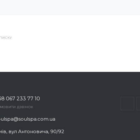
СПИСКУ
38 067 233 77 10
АМОВИТИ ДЗВІНОК
oulspa@soulspa.com.ua
иїв, вул Антоновича, 90/92