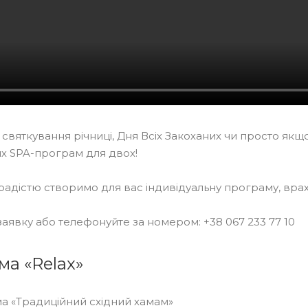
святкування річниці, Дня Всіх Закоханих чи просто якщо
х SPA-програм для двох!
радістю створимо для вас індивідуальну програму, вра
аявку або телефонуйте за номером: +38 067 233 77 10
а «Relax»
а «Традиційний східний хамам»